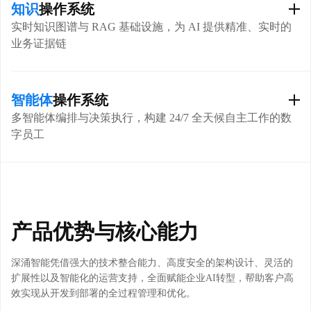
理运行时吞吐量，支持多版本平滑切换与快速回滚；覆盖从微调到
知识
操作系统
部署的全流程，确保模型持续进化与稳定运营。
实时知识图谱与 RAG 基础设施，为 AI 提供精准、实时的
业务证据链
工业级精炼微调
高性能推理引擎
全生命周期管理
将非结构化数据转化为动态知识图谱，消除 AI 幻觉；支持文本、图
像等多源数据融合，实现跨媒介精准知识检索；基于私域知识库提
智能体
操作系统
供确定性依据，确保 AI 输出契合业务逻辑。
多智能体编排与决策执行，构建 24/7 全天候自主工作的数
字员工
实时知识整合
多模态语义对齐
决策增强底座
无代码编排复杂工作流，实现多 Agent 协同与任务自主拆解；内置
MCP 协议，无缝对接企业现有 ERP/CRM 等主流业务系统；针对高
风险操作预设人工审批门槛，防止 AI 擅自决策。
产品优势与核心能力
可视化逻辑画布
原生工具集成
安全可控执行
深涌智能凭借强大的技术整合能力、高度安全的架构设计、灵活的
扩展性以及智能化的运营支持，全面赋能企业AI转型，帮助客户高
效实现从开发到部署的全过程管理和优化。